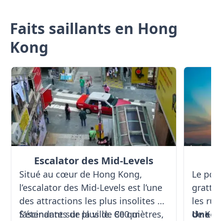
Faits saillants en Hong
Kong
Escalator des Mid-Levels
Situé au cœur de Hong Kong,
Le port
l’escalator des Mid-Levels est l’une
gratte-
des attractions les plus insolites et
les ru
fascinantes de la ville. Ce qui
S’étendant sur plus de 800 mètres,
de Kow
Une s