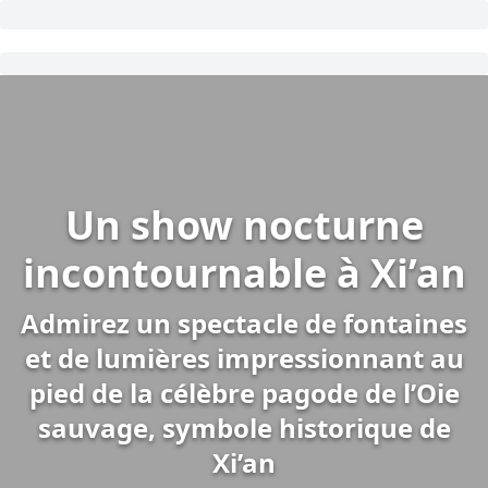
Un show nocturne
incontournable à Xi’an
Admirez un spectacle de fontaines
et de lumières impressionnant au
pied de la célèbre pagode de l’Oie
sauvage, symbole historique de
Xi’an