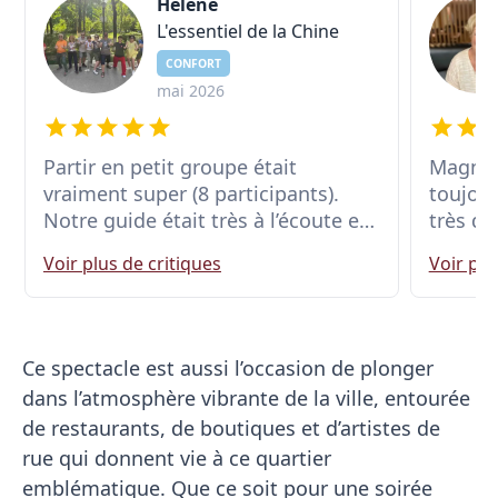
Hélène
L'essentiel de la Chine
CONFORT
mai 2026
Partir en petit groupe était
Magnif
vraiment super (8 participants).
toujour
Notre guide était très à l’écoute et
très dé
faisait le maximum pour que l’on
même q
Voir plus de critiques
Voir plu
passe des vacances inoubliables
physiq
(nourritures typiques, s’adapter à la
température ou nos souhaits de
visite). Premier voyage avec
Ce spectacle est aussi l’occasion de plonger
Chinaventura mais sûrement pas le
dans l’atmosphère vibrante de la ville, entourée
dernier.
de restaurants, de boutiques et d’artistes de
rue qui donnent vie à ce quartier
emblématique. Que ce soit pour une soirée