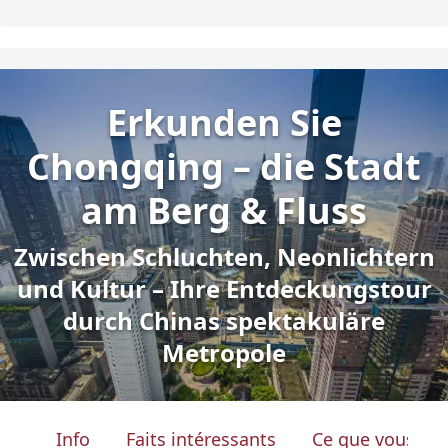
Erkunden Sie
Chongqing – die Stadt
am Berg & Fluss
Zwischen Schluchten, Neonlichtern
und Kultur – Ihre Entdeckungstour
durch Chinas spektakuläre
Metropole
Info
Faits intéressants
Ce que vous ver