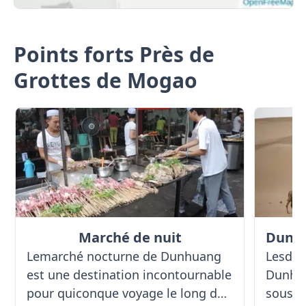
Points forts Près de
Grottes de Mogao
Marché de nuit
Lemarché nocturne de Dunhuang
Lesdun
est une destination incontournable
Dunhu
pour quiconque voyage le long de
sous l