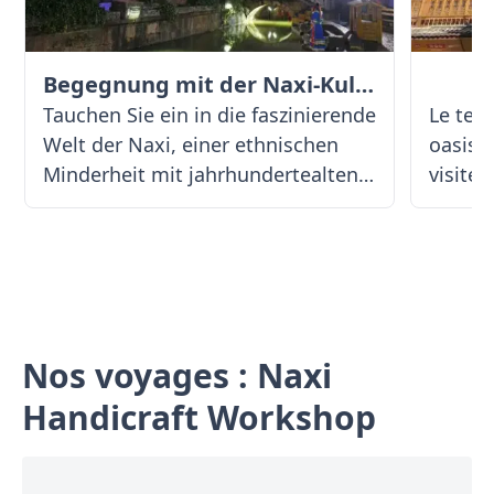
Begegnung mit der Naxi-Kultur
Tauchen Sie ein in die faszinierende
Le tem
Welt der Naxi, einer ethnischen
oasis s
Minderheit mit jahrhundertealten
visite
Traditionen in Lijiang. Bei einer
paisibl
persönlichen Begegnung erleben
raffiné
Sie die berühmte Naxi-Musik,
touris
bewundern die einzigartige
découv
Dongba-Schrift und erfahren mehr
authen
über die Lebensweise und Rituale
diversi
Nos voyages : Naxi
dieses gastfreundlichen Volkes. Die
Une vi
Handicraft Workshop
Begegnung mit der Naxi-Kultur ist
consti
ein unvergessliches Highlight für
tous c
alle, die Chinas kulturelle Vielfalt
inspira