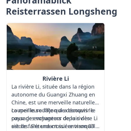
Panoramablick
Reisterrassen Longsheng
Rivière Li
La rivière Li, située dans la région
autonome du Guangxi Zhuang en
Chine, est une merveille naturelle à
couper le souffle qui a conquis le
La meilleure façon de découvrir le
cœur des voyageurs depuis des
paysage enchanteur de la rivière Li
siècles. S'étendant sur environ 83
est de faire une croisière tranquille