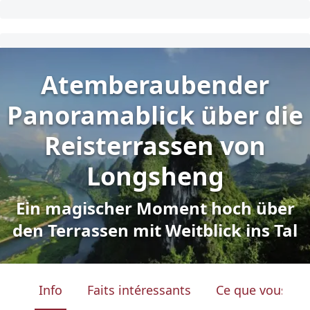
Atemberaubender
Panoramablick über die
Reisterrassen von
Longsheng
Ein magischer Moment hoch über
den Terrassen mit Weitblick ins Tal
Info
Faits intéressants
Ce que vous ver