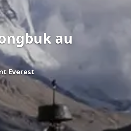
Rongbuk au
nt Everest