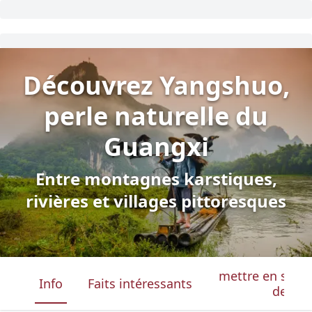
Découvrez Yangshuo,
perle naturelle du
Guangxi
Entre montagnes karstiques,
rivières et villages pittoresques
mettre en surbri
Info
Faits intéressants
de la 