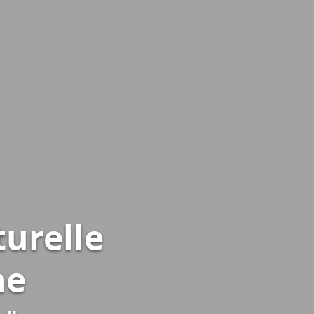
urelle
ne