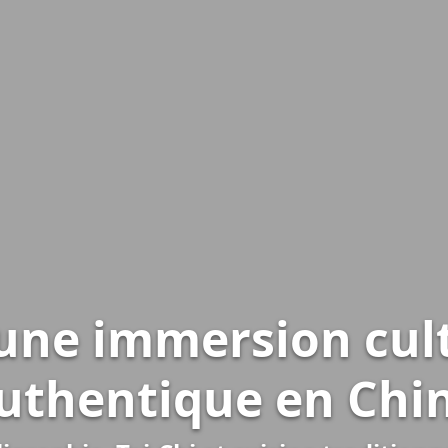
 une immersion cult
uthentique en Chi