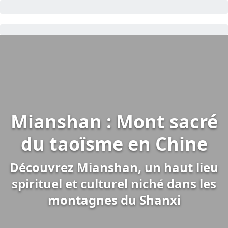
Mianshan : Mont sacré
du taoïsme en Chine
Découvrez Mianshan, un haut lieu
spirituel et culturel niché dans les
montagnes du Shanxi