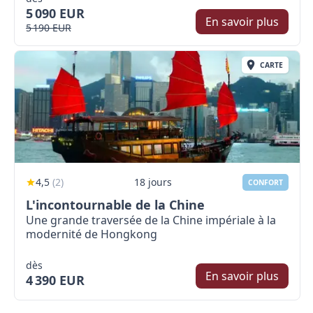
5 090 EUR
En savoir plus
5 190 EUR
CARTE
4,5
(
2
)
18 jours
CONFORT
L'incontournable de la Chine
Une grande traversée de la Chine impériale à la
modernité de Hongkong
dès
En savoir plus
4 390 EUR