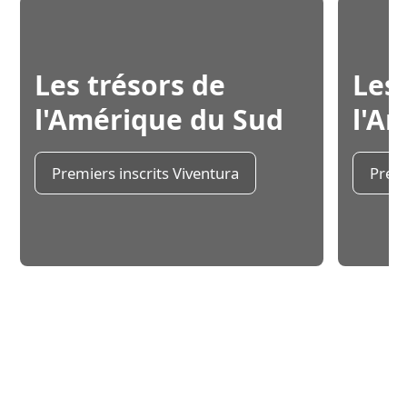
Les trésors de
Les 
l'Amérique du Sud
l'A
Premiers inscrits Viventura
Premi