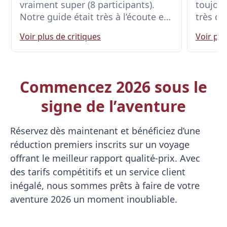
vraiment super (8 participants).
toujour
Notre guide était très à l’écoute et
très dé
faisait le maximum pour que l’on
même q
Voir plus de critiques
Voir plu
passe des vacances inoubliables
physiq
(nourritures typiques, s’adapter à la
température ou nos souhaits de
visite). Premier voyage avec
Commencez 2026 sous le
Chinaventura mais sûrement pas le
dernier.
signe de l’aventure
Réservez dès maintenant et bénéficiez d’une
réduction premiers inscrits sur un voyage
offrant le meilleur rapport qualité-prix. Avec
des tarifs compétitifs et un service client
inégalé, nous sommes prêts à faire de votre
aventure 2026 un moment inoubliable.