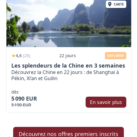
CARTE
4,6
(
26
)
22 jours
EXPLORER
Les splendeurs de la Chine en 3 semaines
Découvrez la Chine en 22 jours : de Shanghai à
Pékin, Xi’an et Guilin
dès
5 090 EUR
En savoir plus
5 190 EUR
Découvrez nos offres premiers inscrits