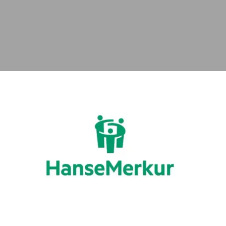
Afin de voyager l’esprit tranquille, nous vous
proposons trois assurances sur mesure qui
offrent une couverture complète dans le
monde entier
en coopération avec notre
partenaire
, les assurances voyage
HanseMerkur
.