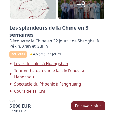
+3
Les splendeurs de la Chine en 3
semaines
Découvrez la Chine en 22 jours : de Shanghai à
Pékin, Xi’an et Guilin
4,6
(
26
)
22 jours
EXPLORER
Lever du soleil à Huangshan
Tour en bateau sur le lac de l'ouest à
Hangzhou
Spectacle du Phoenix à Fenghuang
Cours de Tai Chi
dès
5 090 EUR
En savoir plus
5 190 EUR