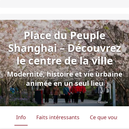
Place du Peuple
Shanghai – Découvrez
le centre de la ville
Modernité, histoire et vie urbaine
animée en un seul lieu
Info
Faits intéressants
Ce que vous ver