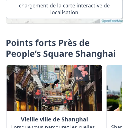
chargement de la carte interactive de
localisation
Points forts Près de
People’s Square Shanghai
Vieille ville de Shanghai
Lorsque vous parcourez les ruelles
Shangh