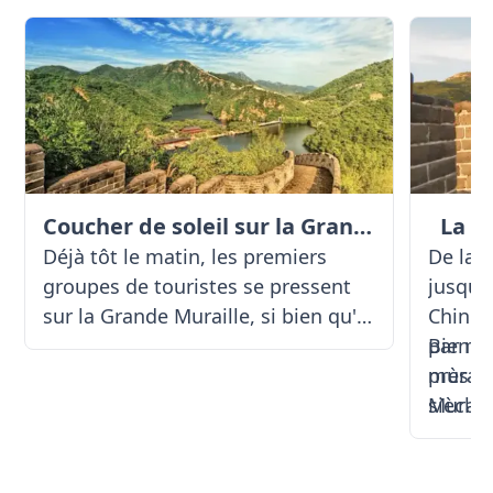
Coucher de soleil sur la Grande Muraille
La G
Déjà tôt le matin, les premiers
De la 
groupes de touristes se pressent
jusqu'a
sur la Grande Muraille, si bien qu'il
Chine,
n'est pas rare qu'elle disparaisse
par mo
Bien q
sous la foule. Avec nous, vous ne
près d
murail
visitez la puissante structure qu'en
Muraill
siècle 
fin d'après-midi, lorsque la plupart
où la 
section
des autres touristes sont déjà sur
monte 
achevé