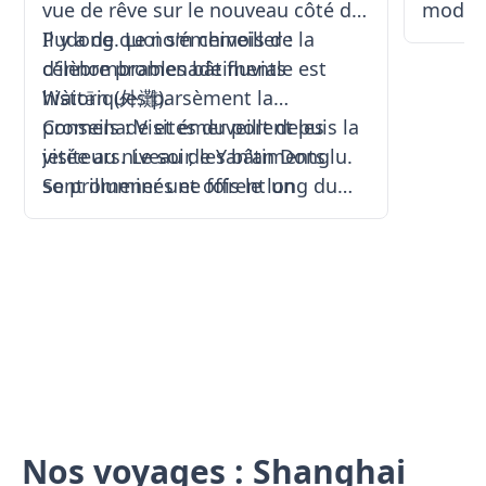
vue de rêve sur le nouveau côté de
modern
Pudong. Le nom chinois de la
Il y a de quoi s'émerveiller :
animée,
célèbre promenade fluviale est
d'innombrables bâtiments
façon d
Wàitān (外灘).
historiques parsèment la
depuis 
promenade et émerveillent les
Conseils : Visites du port depuis la
au som
visiteurs. Le soir, les bâtiments
jetée au niveau de Yan'an Donglu.
hauts 
sont illuminés et offrent un
Se promener une fois le long du
notamm
panorama unique sur Shanghai.
Bund n'est pas suffisant. Deux fois
Lujiazu
Avec les bâtiments historiques, la
est le minimum : pour faire de
vues p
promenade montre les vieux
l'exercice tôt le matin, lorsque la
Huangp
habits de Shanghai et la vue sur
ville s'éveille, et au crépuscule,
histor
l'horizon de Shanghai, qui se
lorsque les lumières brillent à
ciel fu
caractérise de plus en plus par des
Pudong.
visite
gratte-ciel construits rapidement.
cocktai
et des 
culture
Nos voyages : Shanghai
ville s