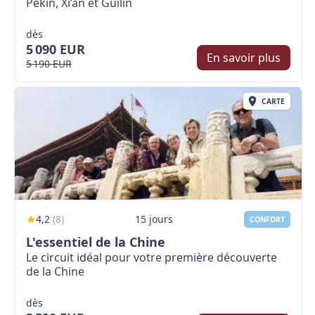
Pékin, Xi’an et Guilin
dès
5 090 EUR
En savoir plus
5 190 EUR
CARTE
4,2
(
8
)
15 jours
CONFORT
L'essentiel de la Chine
Le circuit idéal pour votre première découverte
de la Chine
dès