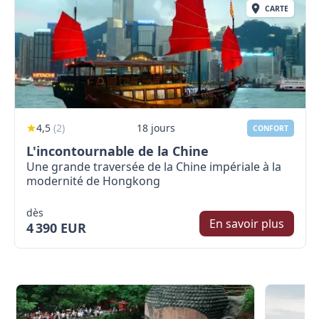
CARTE
4,5
(
2
)
18 jours
CONFORT
L'incontournable de la Chine
Une grande traversée de la Chine impériale à la
modernité de Hongkong
dès
En savoir plus
4 390 EUR