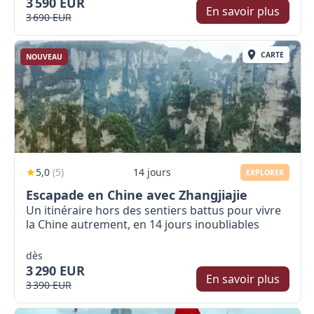
3 590 EUR
En savoir plus
3 690 EUR
CARTE
NOUVEAU
5,0
(
5
)
14 jours
EXPLORER
Escapade en Chine avec Zhangjiajie
Un itinéraire hors des sentiers battus pour vivre
la Chine autrement, en 14 jours inoubliables
dès
3 290 EUR
En savoir plus
3 390 EUR