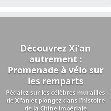
Découvrez Xi’an
autrement :
Promenade à vélo sur
les remparts
Pédalez sur les célèbres murailles
de Xi’an et plongez dans l’histoire
de la Chine impériale