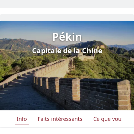
Pékin
Capitale de la Chine
Info
Faits intéressants
Ce que vous ver