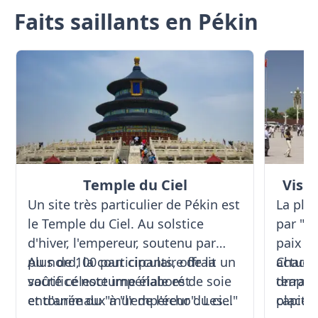
Faits saillants en Pékin
Temple du Ciel
Visi
Un site très particulier de Pékin est
La pla
le Temple du Ciel. Au solstice
par "pl
d'hiver, l'empereur, soutenu par
paix cé
plus de 100 participants, offrait un
Au nord, la cour circulaire de la
actuel
Chaque 
sacrifice nocturne élaboré de soie
voûte céleste impériale est
terrain
drapeau
et d'animaux à "l'empereur du ciel"
entourée du "mur de l'écho". Les
capital
place 