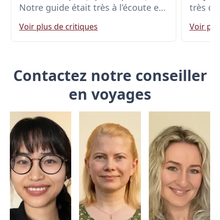
Notre guide était très à l’écoute et
très dé
faisait le maximum pour que l’on
même q
Voir plus de critiques
Voir plu
passe des vacances inoubliables
physiq
(nourritures typiques, s’adapter à la
température ou nos souhaits de
visite). Premier voyage avec
Contactez notre conseiller
Chinaventura mais sûrement pas le
dernier.
en voyages